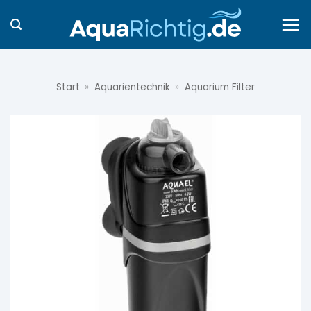
Zum
Inhalt
springen
Start
»
Aquarientechnik
»
Aquarium Filter