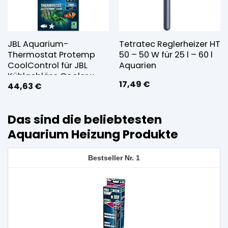
JBL Aquarium-
Tetratec Reglerheizer HT
Thermostat Protemp
50 – 50 W für 25 l – 60 l
CoolControl für JBL
Aquarien
Kühlgebläse Cooler x
17,49
€
44,63
€
Das sind die beliebtesten
Aquarium Heizung Produkte
1