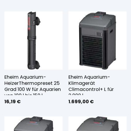
Eheim Aquarium-
Eheim Aquarium-
HeizerThermopreset 25
Klimagerät
Grad 100 W für Aquarien
Climacontrol+ L für
von 100 l bis 150 l
2.000 l
16,19
€
1.699,00
€