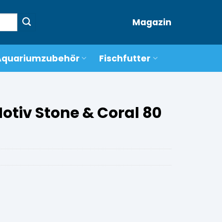
Magazin
Aquariumzubehör
Fischfutter
otiv Stone & Coral 80