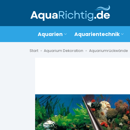
Zum
Inhalt
springen
Aquarien
Aquarientechnik
Start
»
Aquarium Dekoration
»
Aquariumrückwände