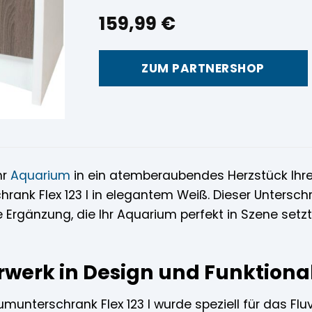
159,99
€
ZUM PARTNERSHOP
hr
Aquarium
in ein atemberaubendes Herzstück I
ank Flex 123 l in elegantem Weiß. Dieser Unterschra
olle Ergänzung, die Ihr Aquarium perfekt in Szene se
rwerk in Design und Funktional
umunterschrank Flex 123 l wurde speziell für das Fluv