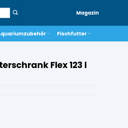
Magazin
Aquariumzubehör
Fischfutter
rschrank Flex 123 l