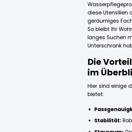
Wasserpflegeprod
diese Utensilien 
geräumiges Fach,
So bleibt Ihr Wo
langes Suchen m
Unterschrank habe
Die Vortei
im Überbl
Hier sind einige 
bietet:
Passgenauigk
Stabilität:
Robu