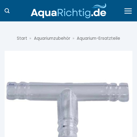
Zum
Inhalt
springen
Start
»
Aquariumzubehör
»
Aquarium-Ersatzteile