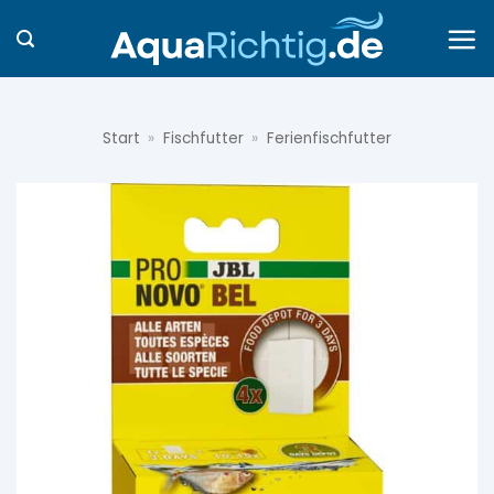
Zum
Inhalt
springen
Start
»
Fischfutter
»
Ferienfischfutter