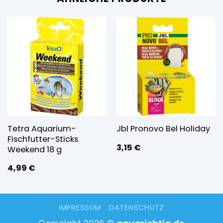
Tetra Aquarium-
Jbl Pronovo Bel Holiday
Fischfutter-Sticks
3,15
€
Weekend 18 g
4,99
€
IMPRESSUM
DATENSCHUTZ