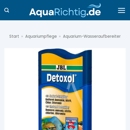
Zum
Inhalt
springen
Start
»
Aquariumpflege
»
Aquarium-Wasseraufbereiter