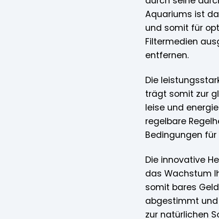
durch seine durc
Aquariums ist das
und somit für op
Filtermedien aus
entfernen.
Die leistungssta
trägt somit zur 
leise und energi
regelbare Regelh
Bedingungen für 
Die innovative H
das Wachstum Ihr
somit bares Geld.
abgestimmt und u
zur natürlichen S