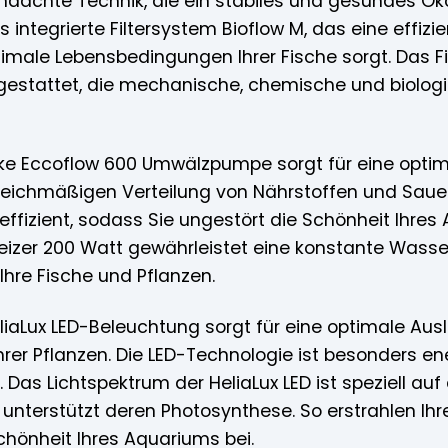
hdachte Technik, die ein stabiles und gesundes Ök
 integrierte Filtersystem Bioflow M, das eine effizi
timale Lebensbedingungen Ihrer Fische sorgt. Das F
gestattet, die mechanische, chemische und biolog
rke Eccoflow 600 Umwälzpumpe sorgt für eine opti
gleichmäßigen Verteilung von Nährstoffen und Sauer
eeffizient, sodass Sie ungestört die Schönheit Ihre
eizer 200 Watt gewährleistet eine konstante Wasse
Ihre Fische und Pflanzen.
eliaLux LED-Beleuchtung sorgt für eine optimale A
er Pflanzen. Die LED-Technologie ist besonders ene
 Das Lichtspektrum der HeliaLux LED ist speziell au
nterstützt deren Photosynthese. So erstrahlen Ihre 
chönheit Ihres Aquariums bei.