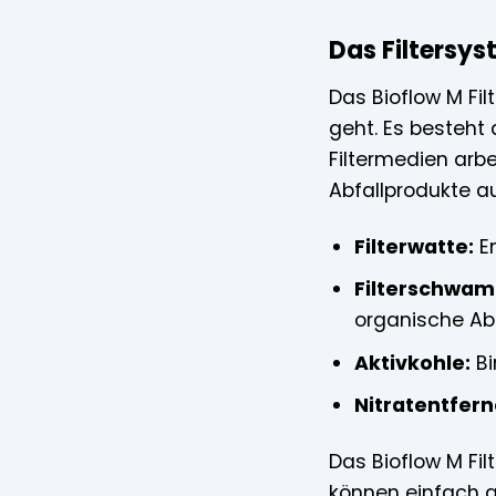
Das Filtersys
Das Bioflow M Fi
geht. Es besteht 
Filtermedien arb
Abfallprodukte a
Filterwatte:
En
Filterschwa
organische Ab
Aktivkohle:
Bi
Nitratentfern
Das Bioflow M Fil
können einfach a