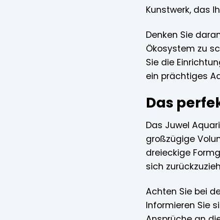
Kunstwerk, das Ih
Denken Sie daran
Ökosystem zu sch
Sie die Einricht
ein prächtiges Aq
Das perfek
Das Juwel Aquari
großzügige Volume
dreieckige Formg
sich zurückzuzie
Achten Sie bei de
Informieren Sie s
Ansprüche an die