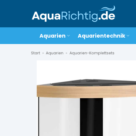
Zum
Inhalt
springen
Aquarien
Aquarientechnik
Start
»
Aquarien
»
Aquarien-Komplettsets