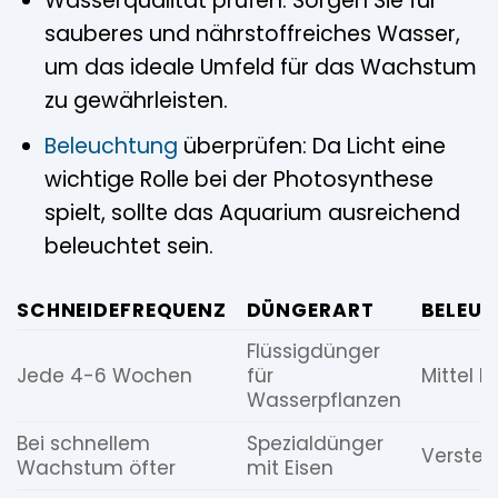
Wasserqualität prüfen: Sorgen Sie für
sauberes und nährstoffreiches Wasser,
um das ideale Umfeld für das Wachstum
zu gewährleisten.
Beleuchtung
überprüfen: Da Licht eine
wichtige Rolle bei der Photosynthese
spielt, sollte das Aquarium ausreichend
beleuchtet sein.
SCHNEIDEFREQUENZ
DÜNGERART
BELEU
Flüssigdünger
Jede 4-6 Wochen
für
Mittel b
Wasserpflanzen
Bei schnellem
Spezialdünger
Verstell
Wachstum öfter
mit Eisen