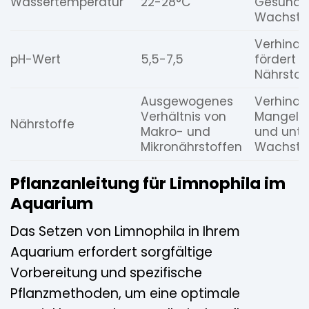
Wassertemperatur
22-28°C
Gesundhe
Wachst
Verhinde
pH-Wert
5,5-7,5
fördert d
Nährsto
Ausgewogenes
Verhinde
Verhältnis von
Mangele
Nährstoffe
Makro- und
und unte
Mikronährstoffen
Wachst
Pflanzanleitung für Limnophila im
Aquarium
Das Setzen von Limnophila in Ihrem
Aquarium erfordert sorgfältige
Vorbereitung und spezifische
Pflanzmethoden, um eine optimale