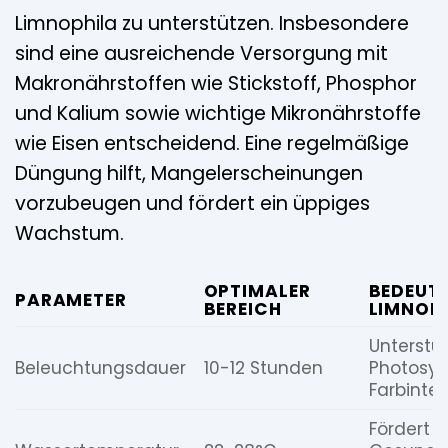
Limnophila zu unterstützen. Insbesondere
sind eine ausreichende Versorgung mit
Makronährstoffen wie Stickstoff, Phosphor
und Kalium sowie wichtige Mikronährstoffe
wie Eisen entscheidend. Eine regelmäßige
Düngung hilft, Mangelerscheinungen
vorzubeugen und fördert ein üppiges
Wachstum.
OPTIMALER
BEDEUT
PARAMETER
BEREICH
LIMNOP
Unterstüt
Beleuchtungsdauer
10-12 Stunden
Photosyn
Farbinten
Fördert d