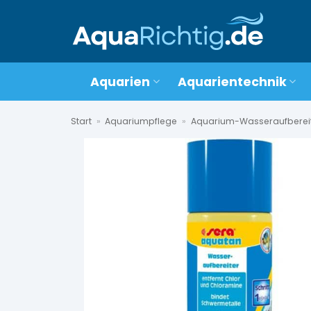
Zum
Inhalt
springen
Aquarien
Aquarientechnik
Start
»
Aquariumpflege
»
Aquarium-Wasseraufberei