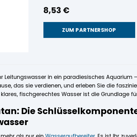
8,53
€
ZUM PARTNERSHOP
hr Leitungswasser in ein paradiesisches Aquarium 
use, das sie verdienen, und erleben Sie die faszin
klares, fischgerechtes Wasser ist die Grundlage fü
tan: Die Schlüsselkomponente 
wasser
 mehr als nur ein
Wasseraufbereiter
. Es ist Ihr zuv