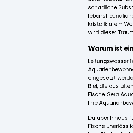
schädliche Subst
lebensfreundliche
kristallklarem W
wird dieser Traum
Warum ist ei
Leitungswasser is
Aquarienbewohner
eingesetzt werde
Blei, die aus alt
Fische. Sera Aqu
Ihre Aquarienbew
Darüber hinaus f
Fische unerlässli