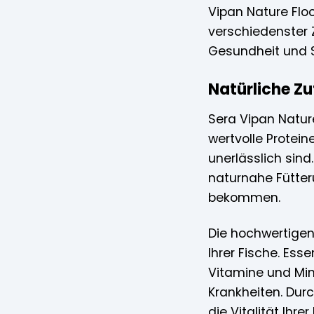
Vipan Nature Flo
verschiedenster Z
Gesundheit und S
Natürliche Z
Sera Vipan Nature
wertvolle Protein
unerlässlich sind
naturnahe Fütteru
bekommen.
Die hochwertigen
Ihrer Fische. Es
Vitamine und Mi
Krankheiten. Du
die Vitalität Ihre