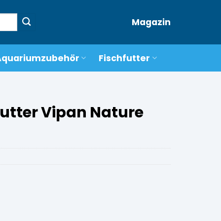
Magazin
Aquariumzubehör
Fischfutter
futter Vipan Nature