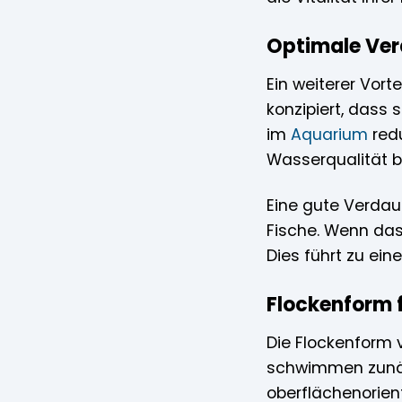
Optimale Ver
Ein weiterer Vort
konzipiert, dass
im
Aquarium
redu
Wasserqualität b
Eine gute Verdaul
Fische. Wenn das
Dies führt zu ein
Flockenform f
Die Flockenform v
schwimmen zunäc
oberflächenorien