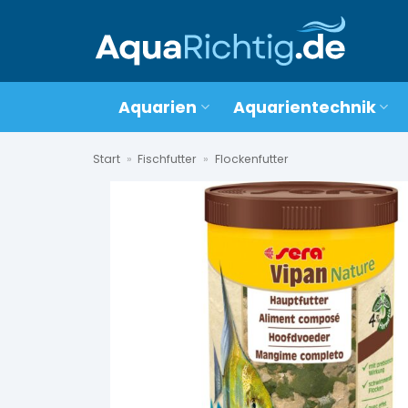
Zum
Inhalt
springen
Aquarien
Aquarientechnik
Start
»
Fischfutter
»
Flockenfutter