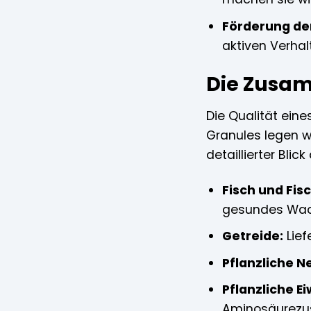
Förderung der 
aktiven Verhalt
Die Zusam
Die Qualität ein
Granules legen w
detaillierter Bli
Fisch und Fi
gesundes Wach
Getreide:
Lief
Pflanzliche 
Pflanzliche E
Aminosäurez