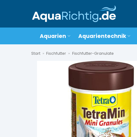
Zum
Inhalt
springen
Aquarien
Aquarientechnik
Start
»
Fischfutter
»
Fischfutter-Granulate