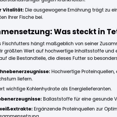
Vitalität:
Die ausgewogene Ernährung trägt zu ein
en Ihrer Fische bei.
mensetzung: Was steckt in Te
es Fischfutters hängt maßgeblich von seiner Zusam
ir größten Wert auf hochwertige Inhaltsstoffe und 
ck auf die Bestandteile, die dieses Futter so besond
schnebenerzeugnisse:
Hochwertige Proteinquellen, 
stum liefern.
ert wichtige Kohlenhydrate als Energielieferanten.
Nebenerzeugnisse:
Ballaststoffe für eine gesunde 
iweißextrakte:
Ergänzende Proteinquellen zur Opti
usammensetzung.