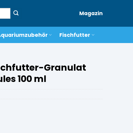
Magazin
Aquariumzubehör
Fischfutter
schfutter-Granulat
les 100 ml