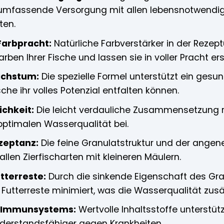
e umfassende Versorgung mit allen lebensnotwendi
ten.
Farbpracht:
Natürliche Farbverstärker in der Rezept
rben Ihrer Fische und lassen sie in voller Pracht ers
chstum:
Die spezielle Formel unterstützt ein ge
che ihr volles Potenzial entfalten können.
chkeit:
Die leicht verdauliche Zusammensetzung r
 optimalen Wasserqualität bei.
zeptanz:
Die feine Granulatstruktur und der ang
allen Zierfischarten mit kleineren Mäulern.
tterreste:
Durch die sinkende Eigenschaft des Gra
Futterreste minimiert, was die Wasserqualität zusät
s Immunsystems:
Wertvolle Inhaltsstoffe unterstü
derstandsfähiger gegen Krankheiten.