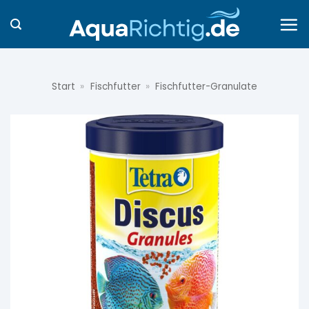
Zum
Inhalt
springen
Start
»
Fischfutter
»
Fischfutter-Granulate