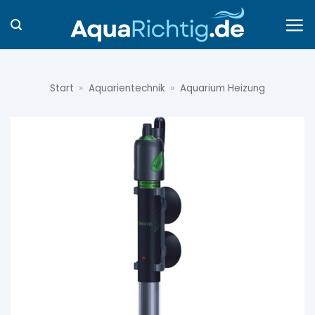
Zum
Inhalt
springen
Start
»
Aquarientechnik
»
Aquarium Heizung