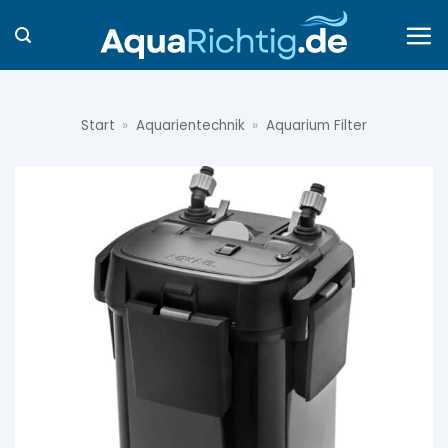
Zum
Inhalt
springen
Start
»
Aquarientechnik
»
Aquarium Filter